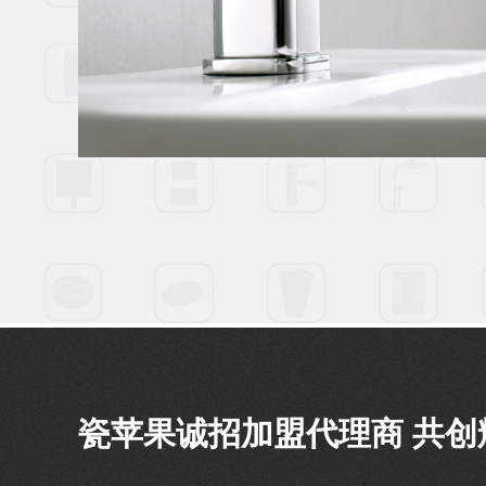
瓷苹果诚招加盟代理商 共创