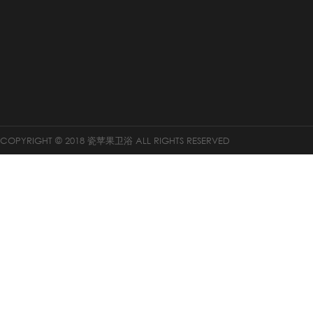
COPYRIGHT © 2018 瓷苹果卫浴 ALL RIGHTS RESERVED