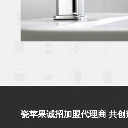
瓷苹果诚招加盟代理商 共创