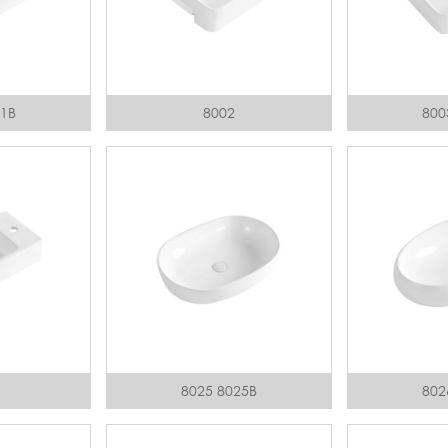
01B
8002
800
8025 8025B
802