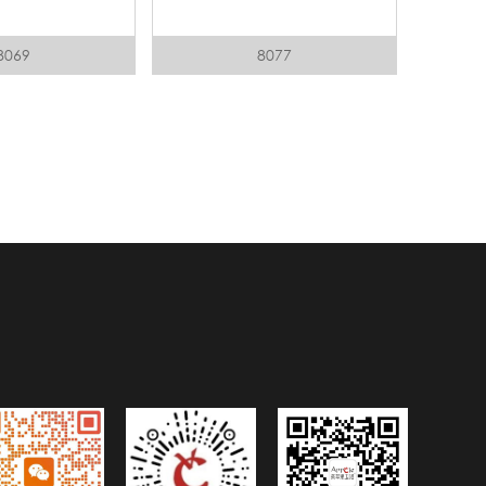
8069
8077