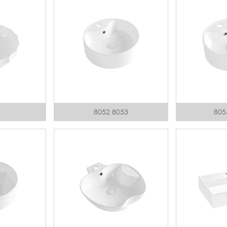
8052 8053
805