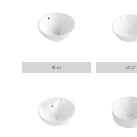
8041
8042