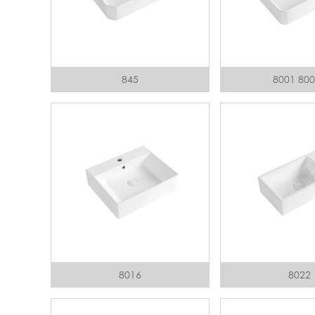
845
8001 80
8016
8022