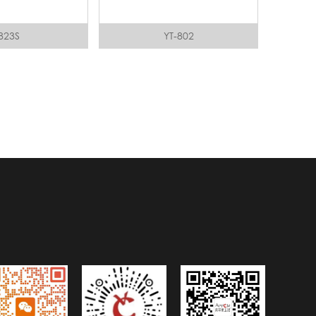
823S
YT-802