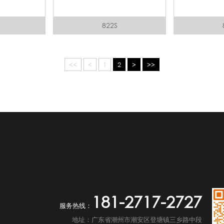
822S
<<
<
1
2
>
>>
181-2717-2727
服务热线：
地址：广东省潮州市潮安区登塘镇三乡路中段