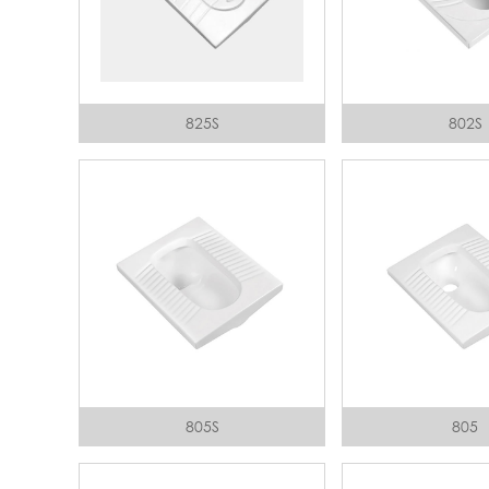
825S
802S
805S
805