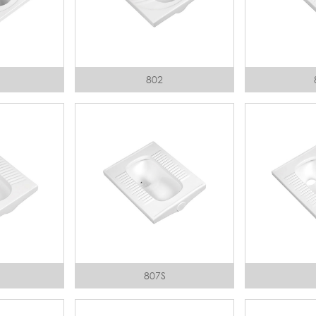
802
807S