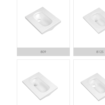
809
812S