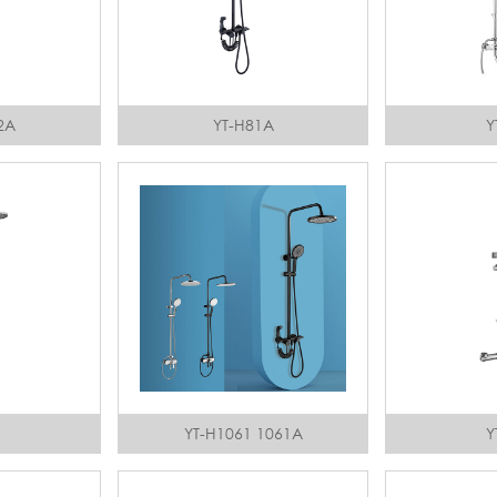
2A
YT-H81A
Y
1
YT-H1061 1061A
Y