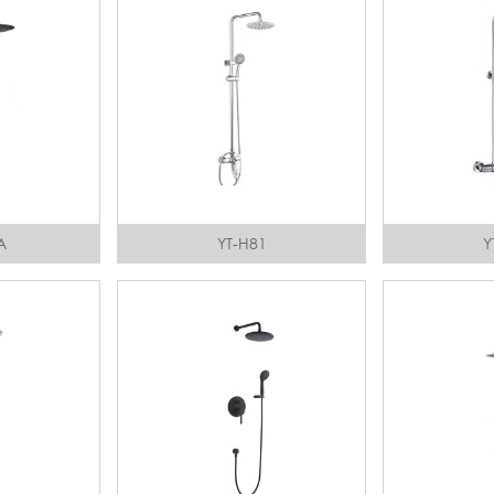
A
YT-H81
Y