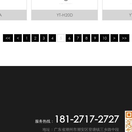
A
YT-H20D
Y
<<
<
1
2
3
4
5
6
7
8
9
10
>
>>
181-2717-2727
服务热线：
地址：广东省潮州市潮安区登塘镇三乡路中段