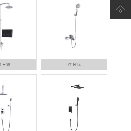
T-H08
YT-H14