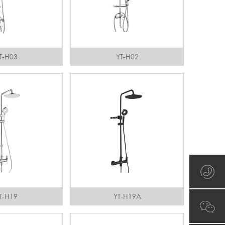
T-H03
YT-H02
T-H19
YT-H19A