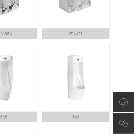
-M05A
YT-M21
568
563