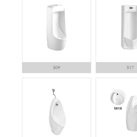
509
517