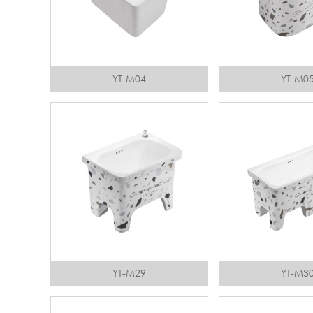
YT-M04
YT-M0
YT-M29
YT-M3