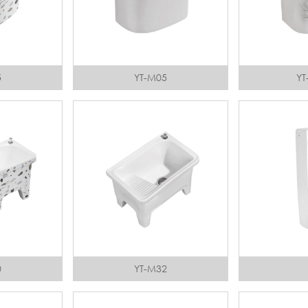
5
YT-M05
YT
0
YT-M32